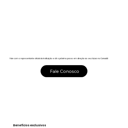
Fale com o representante oficial da instituição e dê o próximo passo em direção ao seu futuro no Canadá!
Fale Conosco
Benefícios exclusivos