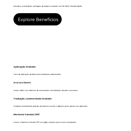
Descubra as principais vantagens de imigrar e estudar com Be What Canada Needs.
Explore Benefícios
Aplicação Gratuita
Taxa de aplicação gratuita para instituições selecionadas
Acesso Direto
Acesso direto aos diretores de recrutamento da instituição durante o processo.
Tradução Juramentada Gratuita
Tradução juramentada gratuita de histórico escolar e diploma para apoiar sua aplicação.
Mentoria Canada 360º
Acesso a Mentoria Canada 360º em inglês, exclusivo para nossos estudantes.