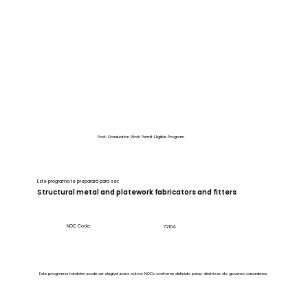
Post-Graduation Work Permit Eligible Program
Este programa te preparará para ser:
Structural metal and platework fabricators and fitters
NOC Code:
72104
Este programa também pode ser elegível para outros NOCs conforme definido pelas diretrizes do governo canadense.