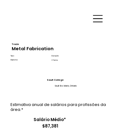
Trade
Metal Fabrication
Tipo
Duração
Diploma
4 Terms
Sault College
Sault Ste. Marie, Ontario
Estimativa anual de salários para profissões da
área.*
Salário Médio*
$87,381