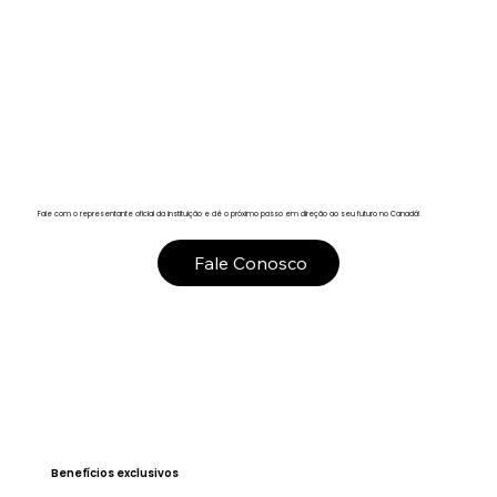
Fale com o representante oficial da instituição e dê o próximo passo em direção ao seu futuro no Canadá!
Fale Conosco
Benefícios exclusivos