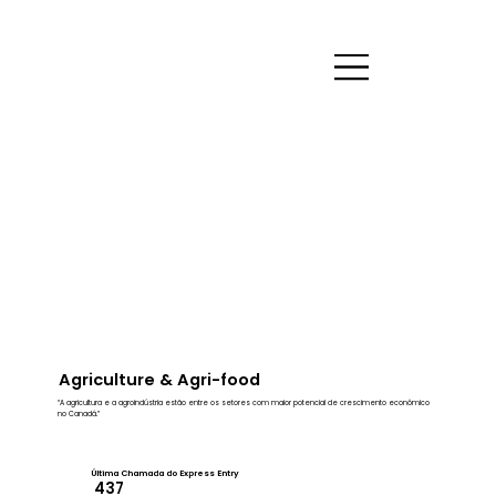
Agriculture & Agri-food
“A agricultura e a agroindústria estão entre os setores com maior potencial de crescimento econômico
no Canadá.”
Última Chamada do Express Entry
437