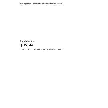
Pontuação mais baixa entre os candidatos convidados.
Salário Médio*
$95,514
Estimativa anual de salários para profissões da área.*