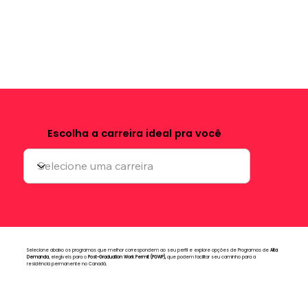
Escolha a carreira ideal pra você
Selecione abaixo os programas que melhor correspondem ao seu perfil e explore opções de Programas de
Alta
Demanda
, elegíveis para o
Post-Graduation Work Permit (PGWP),
que podem facilitar seu caminho para a
residência permanente no Canadá.