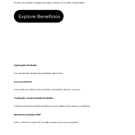
Descubra as principais vantagens de imigrar e estudar com Be What Canada Needs.
Explore Benefícios
Aplicação Gratuita
Taxa de aplicação gratuita para instituições selecionadas
Acesso Direto
Acesso direto aos diretores de recrutamento da instituição durante o processo.
Tradução Juramentada Gratuita
Tradução juramentada gratuita de histórico escolar e diploma para apoiar sua aplicação.
Mentoria Canada 360º
Acesso a Mentoria Canada 360º em inglês, exclusivo para nossos estudantes.