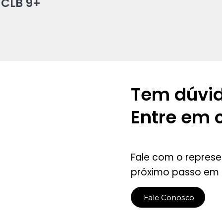
 CLB 9+
Tem dúvi
Entre em 
Fale com o represen
próximo passo em 
Fale Conosco