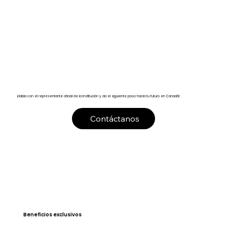
¡Habla con el representante oficial de la institución y da el siguiente paso hacia tu futuro en Canadá!
Contáctanos
Beneficios exclusivos