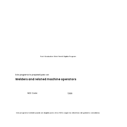
Post-Graduation Work Permit Eligible Program
Este programa te preparará para ser:
Welders and related machine operators
NOC Code:
72106
Este programa también puede ser elegible para otros NOCs según las directrices del gobierno canadiense.