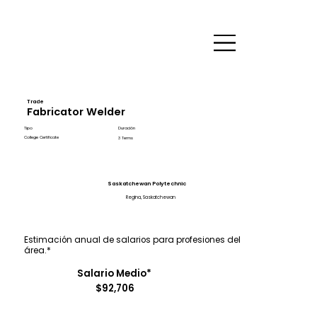
Trade
Fabricator Welder
Tipo
Duración
College Certificate
3 Terms
Saskatchewan Polytechnic
Regina, Saskatchewan
Estimación anual de salarios para profesiones del
área.*
Salario Medio*
$92,706