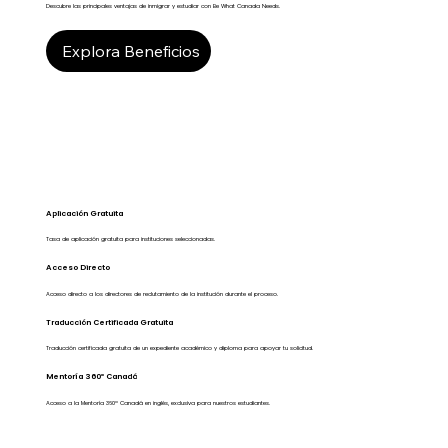
Descubre las principales ventajas de inmigrar y estudiar con Be What Canada Needs.
Explora Beneficios
Aplicación Gratuita
Tasa de aplicación gratuita para instituciones seleccionadas.
Acceso Directo
Acceso directo a los directores de reclutamiento de la institución durante el proceso.
Traducción Certificada Gratuita
Traducción certificada gratuita de un expediente académico y diploma para apoyar tu solicitud.
Mentoría 360º Canadá
Acceso a la Mentoría 360º Canadá en inglés, exclusiva para nuestros estudiantes.