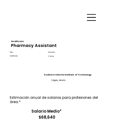
Healthcare
Pharmacy Assistant
Tipo
Duración
Certificate
2 Terms
Southern Alberta Institute of Technology
Calgary, Alberta
Estimación anual de salarios para profesiones del
área.*
Salario Medio*
$68,640