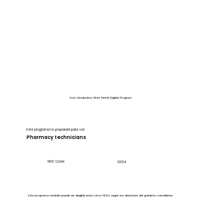
Post-Graduation Work Permit Eligible Program
Este programa te preparará para ser:
Pharmacy technicians
NOC Code:
32124
Este programa también puede ser elegible para otros NOCs según las directrices del gobierno canadiense.