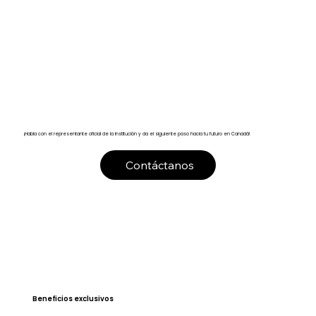
¡Habla con el representante oficial de la institución y da el siguiente paso hacia tu futuro en Canadá!
Contáctanos
Beneficios exclusivos