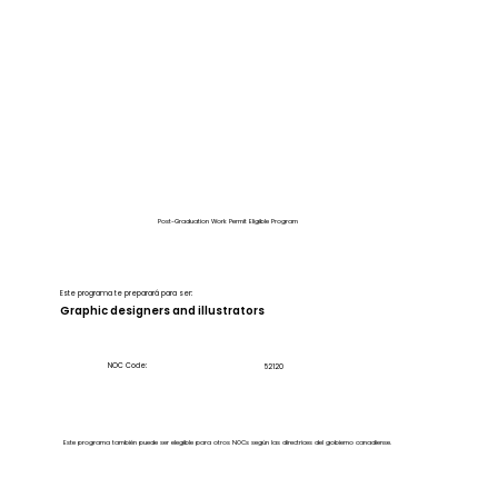
Post-Graduation Work Permit Eligible Program
Este programa te preparará para ser:
Graphic designers and illustrators
NOC Code:
52120
Este programa también puede ser elegible para otros NOCs según las directrices del gobierno canadiense.