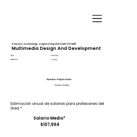
Science, technology, engineering and math (STEM)
Multimedia Design And Development
Tipo
Duración
Diploma
4 Terms
Humber Polytechnic
Toronto, Ontario
Estimación anual de salarios para profesiones del
área.*
Salario Medio*
$107,994