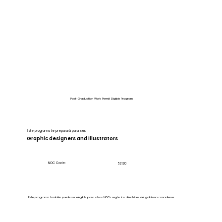
Post-Graduation Work Permit Eligible Program
Este programa te preparará para ser:
Graphic designers and illustrators
NOC Code:
52120
Este programa también puede ser elegible para otros NOCs según las directrices del gobierno canadiense.