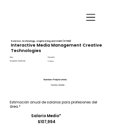
Science, technology, engineering and math (STEM)
Interactive Media Management Creative
Technologies
Tipo
Duración
Graduate Certificate
2 Terms
Humber Polytechnic
Toronto, Ontario
Estimación anual de salarios para profesiones del
área.*
Salario Medio*
$107,994