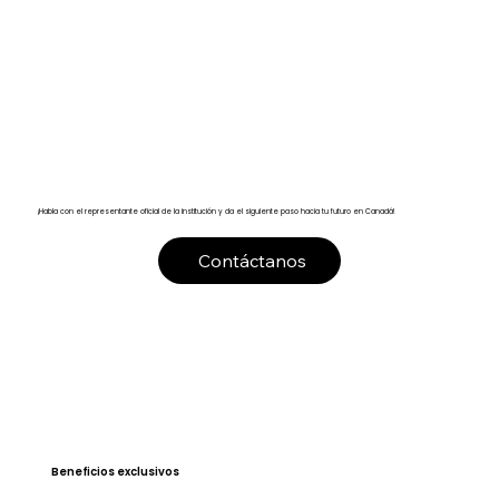
¡Habla con el representante oficial de la institución y da el siguiente paso hacia tu futuro en Canadá!
Contáctanos
Beneficios exclusivos