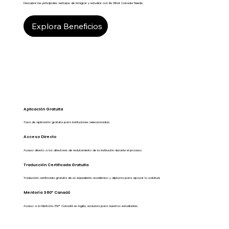
Descubre las principales ventajas de inmigrar y estudiar con Be What Canada Needs.
Explora Beneficios
Aplicación Gratuita
Tasa de aplicación gratuita para instituciones seleccionadas.
Acceso Directo
Acceso directo a los directores de reclutamiento de la institución durante el proceso.
Traducción Certificada Gratuita
Traducción certificada gratuita de un expediente académico y diploma para apoyar tu solicitud.
Mentoría 360º Canadá
Acceso a la Mentoría 360º Canadá en inglés, exclusiva para nuestros estudiantes.