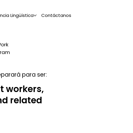
ia Lingüística
Contáctanos
Work
ogram
parará para ser:
 workers,
nd related