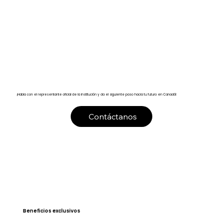
¡Habla con el representante oficial de la institución y da el siguiente paso hacia tu futuro en Canadá!
Contáctanos
Beneficios exclusivos