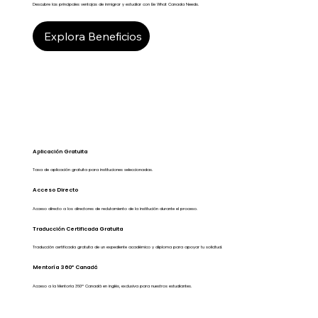
Descubre las principales ventajas de inmigrar y estudiar con Be What Canada Needs.
Explora Beneficios
Aplicación Gratuita
Tasa de aplicación gratuita para instituciones seleccionadas.
Acceso Directo
Acceso directo a los directores de reclutamiento de la institución durante el proceso.
Traducción Certificada Gratuita
Traducción certificada gratuita de un expediente académico y diploma para apoyar tu solicitud.
Mentoría 360º Canadá
Acceso a la Mentoría 360º Canadá en inglés, exclusiva para nuestros estudiantes.