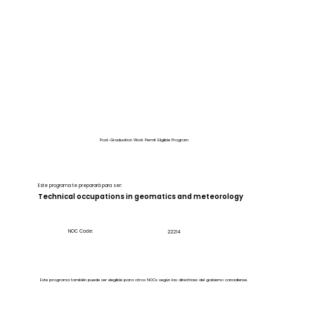
Post-Graduation Work Permit Eligible Program
Este programa te preparará para ser:
Technical occupations in geomatics and meteorology
NOC Code:
22214
Este programa también puede ser elegible para otros NOCs según las directrices del gobierno canadiense.