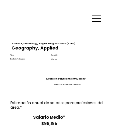
Science, technology, engineering and math (STEM)
Geography, Applied
Tipo
Duración
Bachelor's Degree
8 Terms
Kwantlen Polytechnic University
Vancouver, British Columbia
Estimación anual de salarios para profesiones del
área.*
Salario Medio*
$99,195